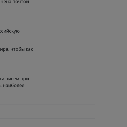
ичена почтой
ссийскую
ира, чтобы как
ки писем при
ь наиболее