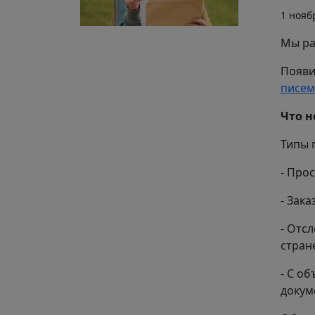
1 нояб
Мы ра
Появи
писем
Что н
Типы 
- Про
- Зак
- Отс
стран
- С о
докум