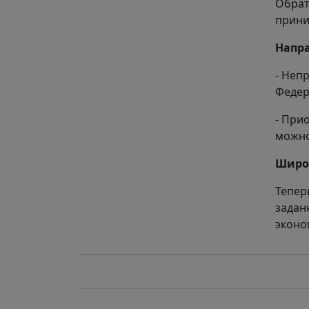
Обрат
прини
Напр
- Неп
Федер
- При
можно
Широ
Тепер
задан
эконо