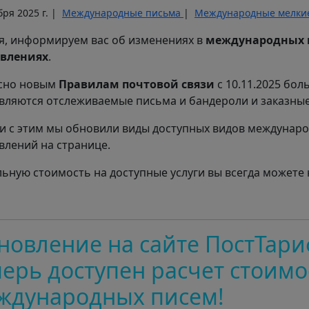
бря 2025 г. |
Международные письма
|
Международные мелки
я, информируем вас об изменениях в
международных 
авлениях
.
сно новым
Правилам почтовой связи
c 10.11.2025 бол
вляются отслеживаемые письма и бандероли и заказные
зи с этим мы обновили виды доступных видов междунар
влений на странице.
льную стоимость на доступные услуги вы всегда можете
новление на сайте ПостТари
перь доступен расчет стоимо
ждународных писем!