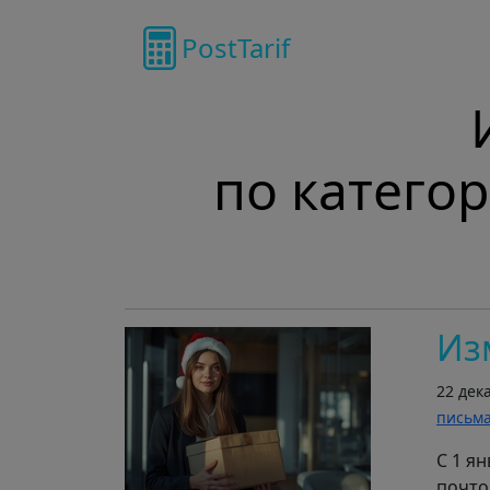
PostTarif
по катего
Из
22 дек
письм
С 1 я
почто