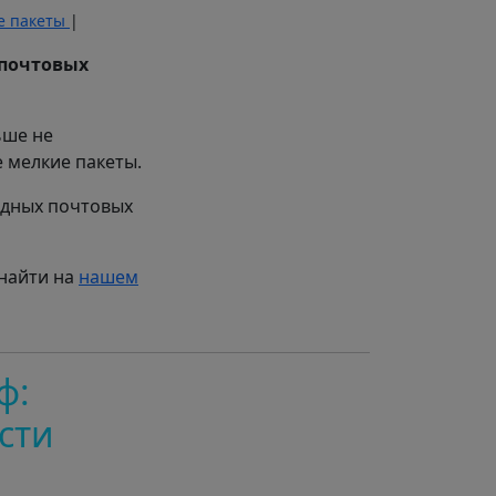
е пакеты
|
почтовых
ьше не
 мелкие пакеты.
одных почтовых
 найти на
нашем
ф:
сти