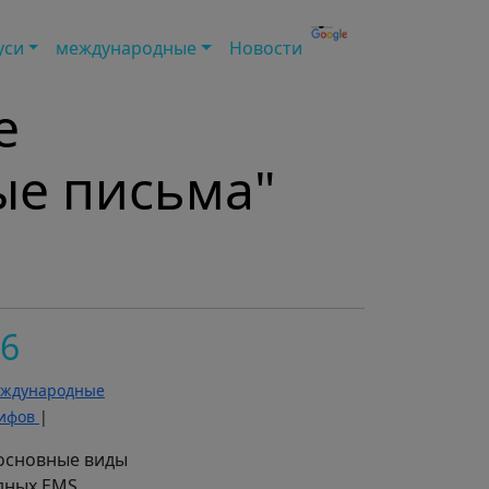
уси
международные
Новости
е
ые письма"
26
ждународные
рифов
|
 основные виды
дных EMS.