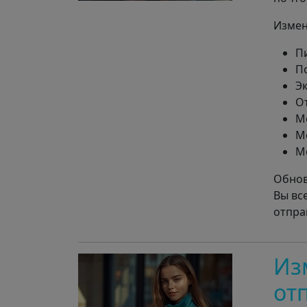
Измен
П
П
Э
О
М
М
М
Обнов
Вы вс
отпра
Из
от