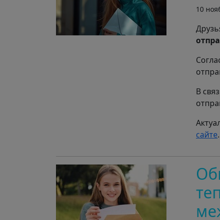
10 ноя
Друзь
отпр
Согла
отпра
В свя
отпра
Актуа
сайте
.
Об
те
ме