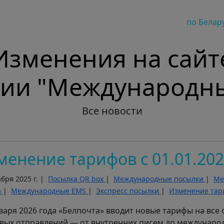
по Белар
Изменения на сайт
рии "Международн
Все новости
менение тарифов с 01.01.20
абря 2025 г. |
Посылка QR box
|
Международные посылки
|
Ме
а
|
Международные EMS
|
Экспресс посылки
|
Изменение та
нваря 2026 года «Белпочта» вводит новые тарифы на все
вых отправлений — от внутренних писем до междунаро