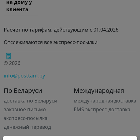
на дому у
клиента
Расчет по тарифам, действующим с 01.04.2026
Отслеживаются все экспресс-посылки
© 2026
info@posttarif.by
По Беларуси
Международная
доставка по Беларуси
международная доставка
заказное письмо
EMS экспресс-доставка
экспресс-посылка
денежный перевод
О сайте