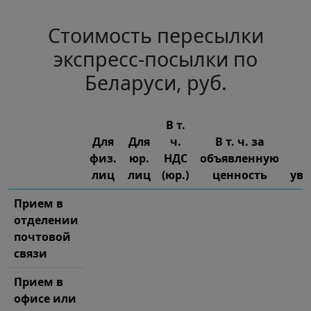
Стоимость пересылки
экспресс-посылки по
Беларуси, руб.
В т.
Для
Для
ч.
В т. ч. за
физ.
юр.
НДС
объявленную
В
лиц
лиц
(юр.)
ценность
ув
Прием в
отделении
почтовой
связи
Прием в
офисе или