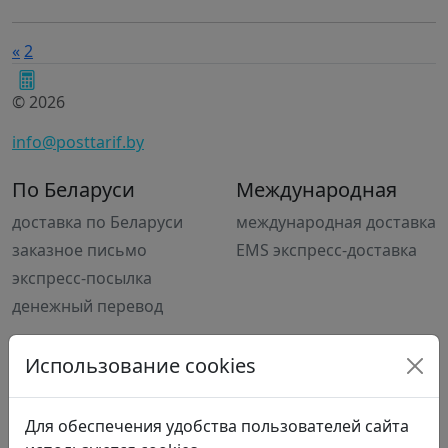
«
2
© 2026
info@posttarif.by
По Беларуси
Международная
доставка по Беларуси
международная доставка
заказное письмо
EMS экспресс-доставка
экспресс-посылка
денежный перевод
О сайте
Использование cookies
Новости
Политика cookie
Для обеспечения удобства пользователей сайта