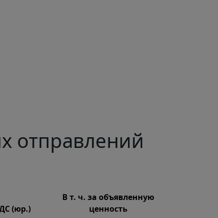
х отправлений
В т. ч. за объявленную
НДС (юр.)
ценность