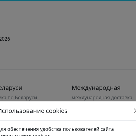
2026
еларуси
Международная
вка по Беларуси
международная доставка
ное письмо
EMS экспресс-доставка
Использование cookies
есс-посылка
ный перевод
ля обеспечения удобства пользователей сайта