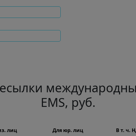
ресылки международны
EMS, руб.
из. лиц
Для юр. лиц
В т. ч. 