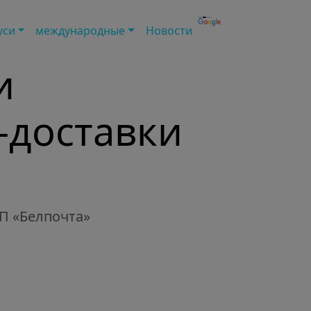
уси
международные
Новости
и
-доставки
УП
Белпочта